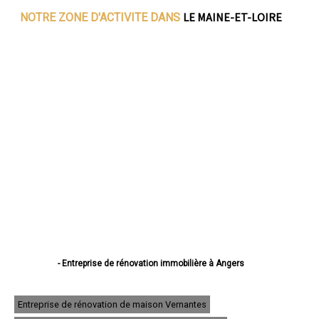
LE MAINE-ET-LOIRE
NOTRE ZONE D'ACTIVITE DANS
- Entreprise de rénovation immobilière à Angers
- Entreprise de rénovation immobilière à Cholet
- Entreprise de rénovation immobilière à Saumur
- Entreprise de rénovation immobilière à Avrillé
Entreprise de rénovation de maison Vernantes
- Entreprise de rénovation immobilière à Trélazé