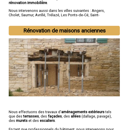
rénovation immobilière
.
Nous intervenons aussi dans les villes suivantes :
Angers
,
Cholet
,
Saumur
,
Avrillé
,
Trélazé
,
Les Ponts-de-Cé
,
Saint-
Barthélemy-d'Anjou
,
Doué-la-Fontaine
,
Longué-Jumelles
,
Chemillé
Rénovation de maisons anciennes
Nous effectuons des travaux d'
aménagements extérieurs
tels
que des
terrasses
, des
façades
, des
allées
(dallage, pavage),
des
murets
et des
escaliers
.
En tant que professionnels du bâtiment, nous intervenons pour