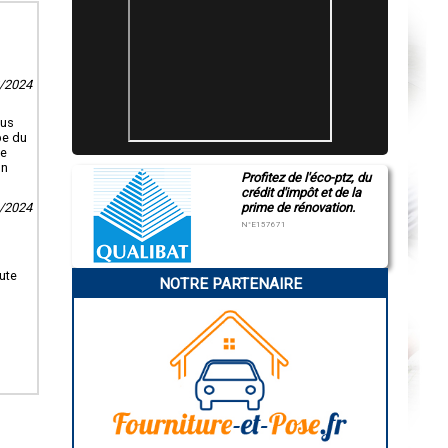
2/2024
lus
pe du
te
Un
Profitez de l'éco-ptz, du
crédit d'impôt et de la
6/2024
prime de rénovation.
N°E157671
ute
NOTRE PARTENAIRE