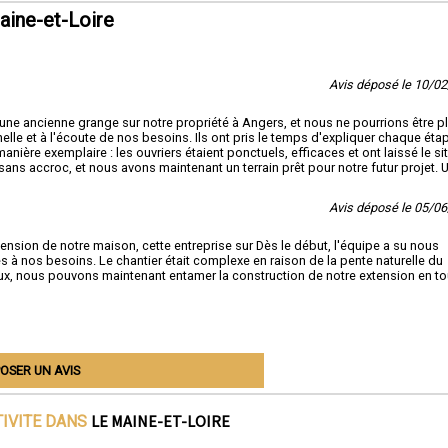
aine-et-Loire
Avis déposé le 10/0
une ancienne grange sur notre propriété à Angers, et nous ne pourrions être p
elle et à l'écoute de nos besoins. Ils ont pris le temps d'expliquer chaque éta
ère exemplaire : les ouvriers étaient ponctuels, efficaces et ont laissé le si
sans accroc, et nous avons maintenant un terrain prêt pour notre futur projet. 
Avis déposé le 05/0
tension de notre maison, cette entreprise sur Dès le début, l'équipe a su nous
 à nos besoins. Le chantier était complexe en raison de la pente naturelle du
à eux, nous pouvons maintenant entamer la construction de notre extension en to
OSER UN AVIS
LE MAINE-ET-LOIRE
TIVITE DANS