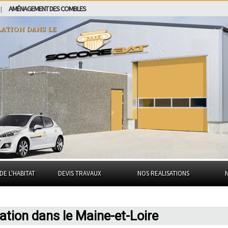
AMÉNAGEMENT DES COMBLES
|
flation dans
le
DE L'HABITAT
DEVIS TRAVAUX
NOS REALISATIONS
lation dans le Maine-et-Loire