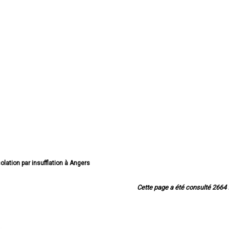
solation par insufflation à Angers
solation par insufflation à Cholet
solation par insufflation à Saumur
Cette page a été consulté 2664 f
solation par insufflation à Avrillé
solation par insufflation à Trélazé
lation par insufflation à Ponts-de-Cé
par insufflation à Saint-Barthélemy-d'Anjou
ion par insufflation à Doué-la-Fontaine