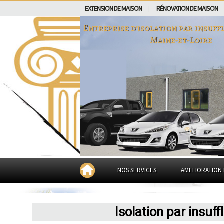
EXTENSION DE MAISON
RÉNOVATION DE MAISON
|
Entreprise d'isolation par insuf
Maine-et-Loire
NOS SERVICES
AMELIORATION 
Isolation par insuff