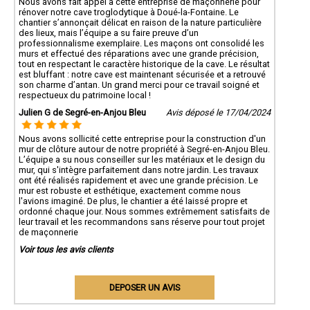
Nous avons fait appel à cette entreprise de maçonnerie pour
rénover notre cave troglodytique à Doué-la-Fontaine. Le
chantier s’annonçait délicat en raison de la nature particulière
des lieux, mais l’équipe a su faire preuve d’un
professionnalisme exemplaire. Les maçons ont consolidé les
murs et effectué des réparations avec une grande précision,
tout en respectant le caractère historique de la cave. Le résultat
est bluffant : notre cave est maintenant sécurisée et a retrouvé
son charme d’antan. Un grand merci pour ce travail soigné et
respectueux du patrimoine local !
Julien G de Segré-en-Anjou Bleu
Avis déposé le 17/04/2024
Nous avons sollicité cette entreprise pour la construction d'un
mur de clôture autour de notre propriété à Segré-en-Anjou Bleu.
L’équipe a su nous conseiller sur les matériaux et le design du
mur, qui s'intègre parfaitement dans notre jardin. Les travaux
ont été réalisés rapidement et avec une grande précision. Le
mur est robuste et esthétique, exactement comme nous
l'avions imaginé. De plus, le chantier a été laissé propre et
ordonné chaque jour. Nous sommes extrêmement satisfaits de
leur travail et les recommandons sans réserve pour tout projet
de maçonnerie
Voir tous les avis clients
DEPOSER UN AVIS