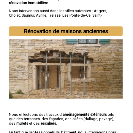
rénovation immobilière
.
Nous intervenons aussi dans les villes suivantes :
Angers
,
Cholet
,
Saumur
,
Avrillé
,
Trélazé
,
Les Ponts-de-Cé
,
Saint-
Barthélemy-d'Anjou
,
Doué-la-Fontaine
,
Longué-Jumelles
,
Chemillé
Rénovation de maisons anciennes
Nous effectuons des travaux d'
aménagements extérieurs
tels
que des
terrasses
, des
façades
, des
allées
(dallage, pavage),
des
murets
et des
escaliers
.
En tant que professionnels du bâtiment, nous intervenons pour