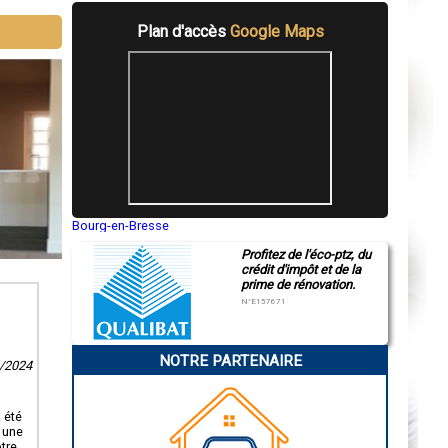
Plan d'accès
Google Maps
Bourg-en-Bresse
Saint-Quentin
Profitez de l'éco-ptz, du
Montluçon
crédit d'impôt et de la
Manosque
prime de rénovation.
Gap
Nice
N°E157671
Annonay
Charleville-Mézières
Pamiers
NOTRE PARTENAIRE
Troyes
2/2024
Narbonne
Rodez
Marseille
 été
Caen
 une
Aurillac
otre