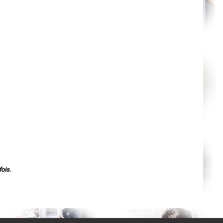
Agen
Mende
Angers
Cherbourg-Octeville
Reims
Saint-Dizier
Laval
Nancy
Verdun
Lorient
Metz
Nevers
Lille
Beauvais
Alençon
Calais
Clermont-Ferrand
Pau
Tarbes
Perpignan
Strasbourg
Mulhouse
Lyon
ois.
Vesoul
Chalon-sur-Saône
Le Mans
Chambéry
Annecy
Paris
Le Havre