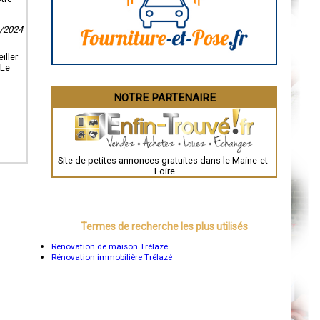
Angoulême
La Rochelle
Bourges
4/2024
Brive-la-Gaillarde
Dijon
Saint-Brieuc
iller
Guéret
 Le
Périgueux
Besançon
NOTRE PARTENAIRE
Valence
Évreux
Chartres
Brest
Nîmes
Toulouse
Site de petites annonces gratuites dans le Maine-et-
Auch
Loire
Bordeaux
Montpellier
Rennes
Châteauroux
Tours
Termes de recherche les plus utilisés
Grenoble
Dole
Rénovation de maison Trélazé
Mont-de-Marsan
Rénovation immobilière Trélazé
Blois
Saint-Étienne
Le Puy-en-Velay
Nantes
Orléans
Cahors