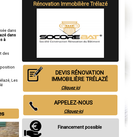
Rénovation Immobilière Trélazé
isée dans
lazé dans
s à
t des
sposition
DEVIS RÉNOVATION
IMMOBILIÈRE TRÉLAZÉ
rélazé
,
Les
lé
Cliquez ici
APPELEZ-NOUS
Cliquez-ici
es
Financement possible