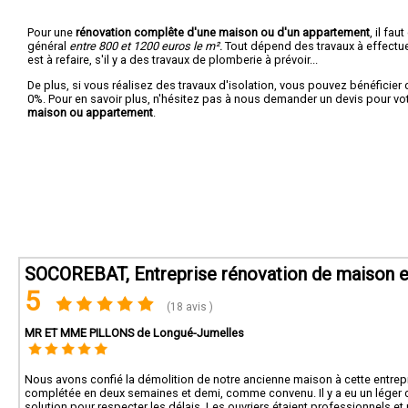
Pour une
rénovation complête d'une maison ou d'un appartement
, il fa
général
entre 800 et 1200 euros le m².
Tout dépend des travaux à effectuer :
est à refaire, s'il y a des travaux de plomberie à prévoir...
De plus, si vous réalisez des travaux d'isolation, vous pouvez bénéficier 
0%. Pour en savoir plus, n'hésitez pas à nous demander un devis pour vo
maison ou appartement
.
SOCOREBAT, Entreprise rénovation de maison e
5
(18 avis )
MR ET MME PILLONS de Longué-Jumelles
Nous avons confié la démolition de notre ancienne maison à cette entrepr
complétée en deux semaines et demi, comme convenu. Il y a eu un léger 
solution pour respecter les délais. Les ouvriers étaient professionnels et