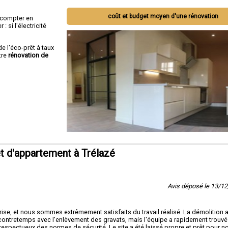
coût et budget moyen d'une rénovation
ut compter en
 si l'électricité
de l'éco-prêt à taux
tre
rénovation de
t d'appartement à Trélazé
Avis déposé le 13/1
ise, et nous sommes extrêmement satisfaits du travail réalisé. La démolition a
contretemps avec l'enlèvement des gravats, mais l'équipe a rapidement trouvé
 respectueux des normes de sécurité. Le site a été laissé propre et prêt pour n