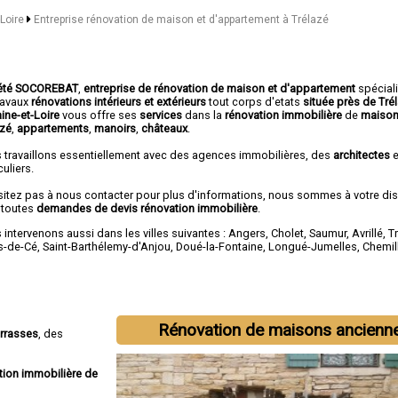
-Loire
Entreprise rénovation de maison et d'appartement à Trélazé
été SOCOREBAT
,
entreprise de rénovation de maison et d'appartement
spécial
travaux
rénovations intérieurs et extérieurs
tout corps d'etats
située près de Tré
aine-et-Loire
vous offre ses
services
dans la
rénovation immobilière
de
maison
azé
,
appartements
,
manoirs
,
châteaux
.
 travaillons essentiellement avec des agences immobilières, des
architectes
e
culiers.
sitez pas à nous contacter pour plus d'informations, nous sommes à votre di
 toutes
demandes de devis rénovation immobilière
.
intervenons aussi dans les villes suivantes :
Angers
,
Cholet
,
Saumur
,
Avrillé
,
T
s-de-Cé
,
Saint-Barthélemy-d'Anjou
,
Doué-la-Fontaine
,
Longué-Jumelles
,
Chemil
Rénovation de maisons ancienn
errasses
, des
tion immobilière de