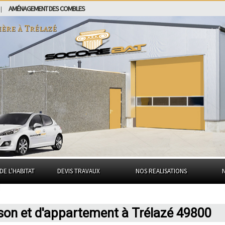
AMÉNAGEMENT DES COMBLES
|
ière à
Trélazé
DE L'HABITAT
DEVIS TRAVAUX
NOS REALISATIONS
son et d'appartement à Trélazé 49800