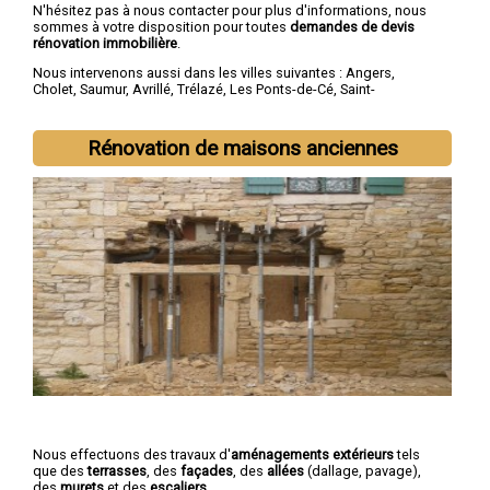
N'hésitez pas à nous contacter pour plus d'informations, nous
sommes à votre disposition pour toutes
demandes de devis
rénovation immobilière
.
Nous intervenons aussi dans les villes suivantes :
Angers
,
Cholet
,
Saumur
,
Avrillé
,
Trélazé
,
Les Ponts-de-Cé
,
Saint-
Barthélemy-d'Anjou
,
Doué-la-Fontaine
,
Longué-Jumelles
,
Chemillé
Rénovation de maisons anciennes
Nous effectuons des travaux d'
aménagements extérieurs
tels
que des
terrasses
, des
façades
, des
allées
(dallage, pavage),
des
murets
et des
escaliers
.