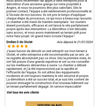
Nous avons récemment fait appel à cette entreprise pour la
démolition d'une ancienne grange sur notre propriété à
Angers, et nous ne pourrions être plus satisfaits. Dès le
premier contact, l'équipe a été extrêmement professionnelle et
à l'écoute de nos besoins. Ils ont pris le temps d'expliquer
chaque étape du processus, ce qui nous a beaucoup rassurés.
Le chantier a été mené de manière exemplaire : les ouvriers
étaient ponctuels, efficaces et ont laissé le site parfaitement
propre après leur intervention. La démolition s'est déroulée
sans accroc, et nous avons maintenant un terrain prêt pour
notre futur projet. Un grand merci à toute l'équipe !
Emilien D de Cholet
Avis déposé le 21/07/2024
J'avais besoin de démolir un vieil entrepôt sur mon terrain à
Cholet, et cette entreprise a été recommandée par un ami. Je
ne regrette absolument pas ce choix. Dès la première visite, ils
ont fait preuve d'une grande expertise et ont su me conseiller
sur les meilleures démarches à suivre. Le chantier a débuté
rapidement, et j'ai été impressionné par la rapidité et
l'efficacité de l'équipe. Ils ont utilisé des équipements
modernes et ont toujours maintenu le site sécurisé et propre.
La démolition a été un succès total, et je suis très content de
pouvoir envisager la construction d'un nouveau bâtiment sur
un terrain parfaitement dégagé. Un service impeccable!
Voir tous les avis clients
DEPOSER UN AVIS