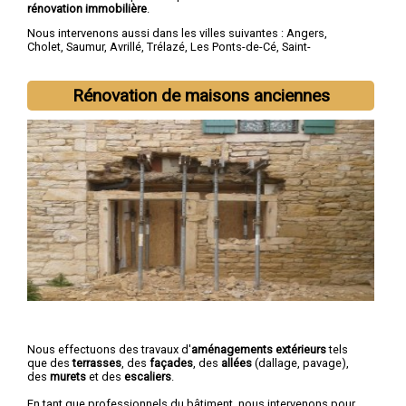
rénovation immobilière
.
Nous intervenons aussi dans les villes suivantes :
Angers
,
Cholet
,
Saumur
,
Avrillé
,
Trélazé
,
Les Ponts-de-Cé
,
Saint-
Barthélemy-d'Anjou
,
Doué-la-Fontaine
,
Longué-Jumelles
,
Chemillé
Rénovation de maisons anciennes
Nous effectuons des travaux d'
aménagements extérieurs
tels
que des
terrasses
, des
façades
, des
allées
(dallage, pavage),
des
murets
et des
escaliers
.
En tant que professionnels du bâtiment, nous intervenons pour