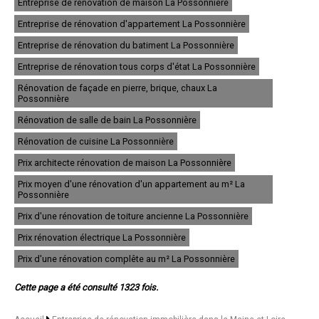
Entreprise de rénovation de maison La Possonnière
- Entreprise de rénovation immobilière à Trélazé
Entreprise de rénovation d'appartement La Possonnière
- Entreprise de rénovation immobilière à Ponts-de-Cé
- Entreprise de rénovation immobilière à Saint-Barthélemy-d'Anjou
Entreprise de rénovation du batiment La Possonnière
- Entreprise de rénovation immobilière à Doué-la-Fontaine
- Entreprise de rénovation immobilière à Chemillé
Entreprise de rénovation tous corps d'état La Possonnière
- Entreprise de rénovation immobilière à Montreuil-Juigné
Rénovation de façade en pierre, brique, chaux La
- Entreprise de rénovation immobilière à Longué-Jumelles
Possonnière
- Entreprise de rénovation immobilière à Beaupréau
- Entreprise de rénovation immobilière à Segré
Rénovation de salle de bain La Possonnière
- Entreprise de rénovation immobilière à Saint-Macaire-en-Mauges
Rénovation de cuisine La Possonnière
- Entreprise de rénovation immobilière à Chalonnes-sur-Loire
- Entreprise de rénovation immobilière à Beaufort-en-Vallée
Prix architecte rénovation de maison La Possonnière
- Entreprise de rénovation immobilière à Bouchemaine
- Entreprise de rénovation immobilière à Mûrs-Erigné
Prix moyen d'une rénovation d'un appartement au m² La
- Entreprise de rénovation immobilière à Beaucouzé
Possonnière
- Entreprise de rénovation immobilière à Mazé
Prix d'une rénovation de toiture ancienne La Possonnière
- Entreprise de rénovation immobilière à Saint-Sylvain-d'Anjou
- Entreprise de rénovation immobilière à Vihiers
Prix rénovation électrique La Possonnière
- Entreprise de rénovation immobilière à Tiercé
- Entreprise de rénovation immobilière à Montreuil-Bellay
Prix d'une rénovation complête au m² La Possonnière
- Entreprise de rénovation immobilière à La Pommeraye
- Entreprise de rénovation immobilière à Le May-sur-Èvre
Cette page a été consulté 1323 fois.
- Entreprise de rénovation immobilière à Sainte-Gemmes-sur-Loire
- Entreprise de rénovation immobilière à Écouflant