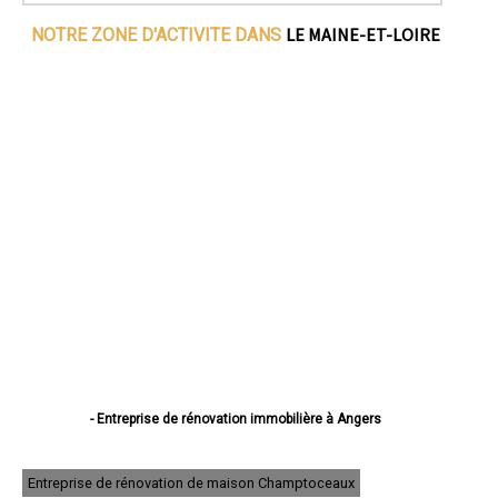
LE MAINE-ET-LOIRE
NOTRE ZONE D'ACTIVITE DANS
- Entreprise de rénovation immobilière à Angers
- Entreprise de rénovation immobilière à Cholet
- Entreprise de rénovation immobilière à Saumur
- Entreprise de rénovation immobilière à Avrillé
Entreprise de rénovation de maison Champtoceaux