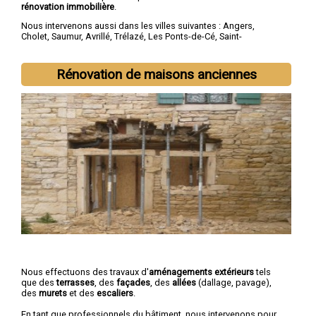
rénovation immobilière
.
Nous intervenons aussi dans les villes suivantes :
Angers
,
Cholet
,
Saumur
,
Avrillé
,
Trélazé
,
Les Ponts-de-Cé
,
Saint-
Barthélemy-d'Anjou
,
Doué-la-Fontaine
,
Longué-Jumelles
,
Chemillé
Rénovation de maisons anciennes
Nous effectuons des travaux d'
aménagements extérieurs
tels
que des
terrasses
, des
façades
, des
allées
(dallage, pavage),
des
murets
et des
escaliers
.
En tant que professionnels du bâtiment, nous intervenons pour