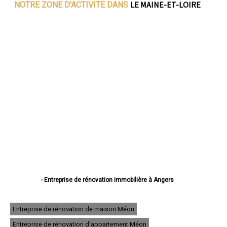
LE MAINE-ET-LOIRE
NOTRE ZONE D'ACTIVITE DANS
- Entreprise de rénovation immobilière à Angers
- Entreprise de rénovation immobilière à Cholet
- Entreprise de rénovation immobilière à Saumur
- Entreprise de rénovation immobilière à Avrillé
Entreprise de rénovation de maison Méon
- Entreprise de rénovation immobilière à Trélazé
Entreprise de rénovation d'appartement Méon
- Entreprise de rénovation immobilière à Ponts-de-Cé