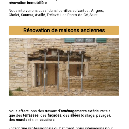
rénovation immobilière
.
Nous intervenons aussi dans les villes suivantes :
Angers
,
Cholet
,
Saumur
,
Avrillé
,
Trélazé
,
Les Ponts-de-Cé
,
Saint-
Barthélemy-d'Anjou
,
Doué-la-Fontaine
,
Longué-Jumelles
,
Chemillé
Rénovation de maisons anciennes
Nous effectuons des travaux d'
aménagements extérieurs
tels
que des
terrasses
, des
façades
, des
allées
(dallage, pavage),
des
murets
et des
escaliers
.
En tant que professionnels du bâtiment, nous intervenons pour