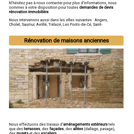
N'hésitez pas à nous contacter pour plus d'informations, nous
sommes à votre disposition pour toutes
demandes de devis
rénovation immobilière
.
Nous intervenons aussi dans les villes suivantes :
Angers
,
Cholet
,
Saumur
,
Avrillé
,
Trélazé
,
Les Ponts-de-Cé
,
Saint-
Barthélemy-d'Anjou
,
Doué-la-Fontaine
,
Longué-Jumelles
,
Chemillé
Rénovation de maisons anciennes
Nous effectuons des travaux d'
aménagements extérieurs
tels
que des
terrasses
, des
façades
, des
allées
(dallage, pavage),
des
murets
et des
escaliers
.