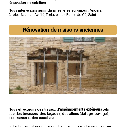
rénovation immobilière
.
Nous intervenons aussi dans les villes suivantes :
Angers
,
Cholet
,
Saumur
,
Avrillé
,
Trélazé
,
Les Ponts-de-Cé
,
Saint-
Barthélemy-d'Anjou
,
Doué-la-Fontaine
,
Longué-Jumelles
,
Chemillé
Rénovation de maisons anciennes
Nous effectuons des travaux d'
aménagements extérieurs
tels
que des
terrasses
, des
façades
, des
allées
(dallage, pavage),
des
murets
et des
escaliers
.
En tant que professionnels du bâtiment, nous intervenons pour