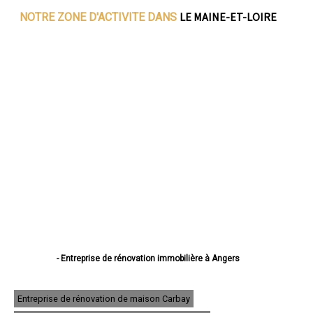
LE MAINE-ET-LOIRE
NOTRE ZONE D'ACTIVITE DANS
- Entreprise de rénovation immobilière à Angers
- Entreprise de rénovation immobilière à Cholet
- Entreprise de rénovation immobilière à Saumur
- Entreprise de rénovation immobilière à Avrillé
Entreprise de rénovation de maison Carbay
- Entreprise de rénovation immobilière à Trélazé