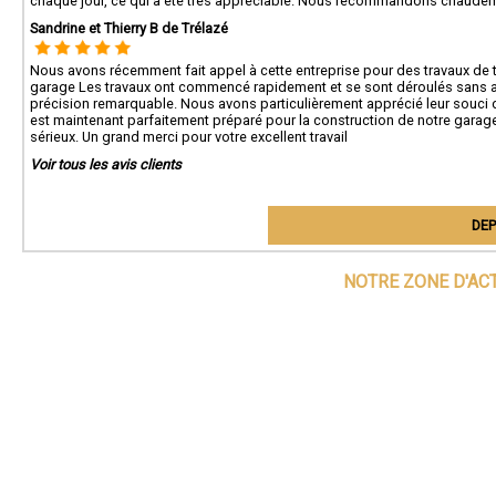
chaque jour, ce qui a été très appréciable. Nous recommandons chaudeme
Sandrine et Thierry B de Trélazé
Nous avons récemment fait appel à cette entreprise pour des travaux de t
garage Les travaux ont commencé rapidement et se sont déroulés sans accr
précision remarquable. Nous avons particulièrement apprécié leur souci du 
est maintenant parfaitement préparé pour la construction de notre gara
sérieux. Un grand merci pour votre excellent travail
Voir tous les avis clients
DEP
NOTRE ZONE D'AC