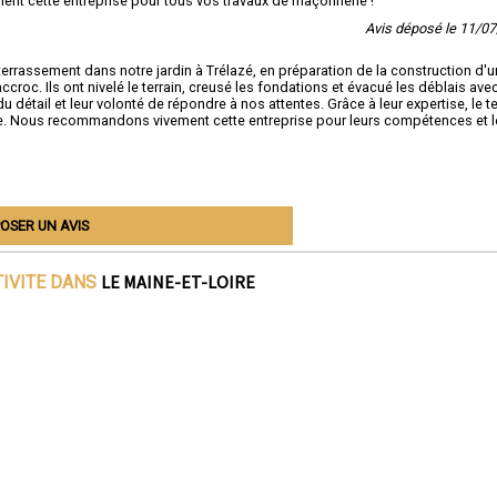
nt cette entreprise pour tous vos travaux de maçonnerie !
Avis déposé le 11/0
errassement dans notre jardin à Trélazé, en préparation de la construction d'u
oc. Ils ont nivelé le terrain, creusé les fondations et évacué les déblais ave
détail et leur volonté de répondre à nos attentes. Grâce à leur expertise, le te
ge. Nous recommandons vivement cette entreprise pour leurs compétences et l
OSER UN AVIS
LE MAINE-ET-LOIRE
TIVITE DANS