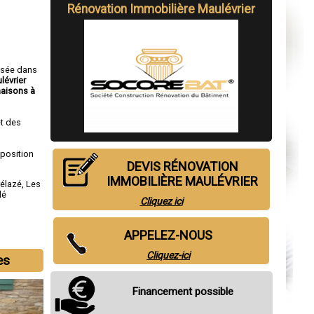
Rénovation Immobilière Maulévrier
isée dans
lévrier
aisons à
t des
sposition
DEVIS RÉNOVATION
IMMOBILIÈRE MAULÉVRIER
rélazé
,
Les
lé
Cliquez ici
APPELEZ-NOUS
Cliquez-ici
es
Financement possible