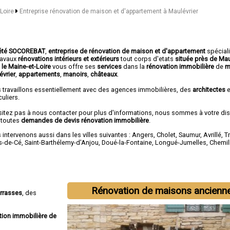
-Loire
Entreprise rénovation de maison et d'appartement à Maulévrier
été SOCOREBAT
,
entreprise de rénovation de maison et d'appartement
spécial
travaux
rénovations intérieurs et extérieurs
tout corps d'etats
située près de Mau
 le Maine-et-Loire
vous offre ses
services
dans la
rénovation immobilière
de
m
évrier
,
appartements
,
manoirs
,
châteaux
.
 travaillons essentiellement avec des agences immobilières, des
architectes
e
culiers.
sitez pas à nous contacter pour plus d'informations, nous sommes à votre di
 toutes
demandes de devis rénovation immobilière
.
intervenons aussi dans les villes suivantes :
Angers
,
Cholet
,
Saumur
,
Avrillé
,
T
s-de-Cé
,
Saint-Barthélemy-d'Anjou
,
Doué-la-Fontaine
,
Longué-Jumelles
,
Chemil
Rénovation de maisons ancienn
errasses
, des
tion immobilière de