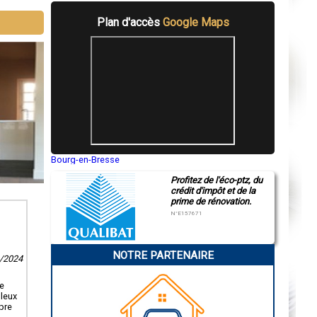
Plan d'accès
Google Maps
Bourg-en-Bresse
Saint-Quentin
Profitez de l'éco-ptz, du
Montluçon
crédit d'impôt et de la
Manosque
prime de rénovation.
Gap
Nice
N°E157671
Annonay
Charleville-Mézières
Pamiers
NOTRE PARTENAIRE
Troyes
6/2024
Narbonne
Rodez
le
Marseille
uleux
Caen
opre
Aurillac