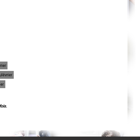
Agen
Mende
Angers
Cherbourg-Octeville
Reims
Saint-Dizier
Laval
Nancy
Verdun
Lorient
Metz
Nevers
Lille
Beauvais
rier
Alençon
Calais
lévrier
Clermont-Ferrand
Pau
ier
Tarbes
Perpignan
Strasbourg
Mulhouse
Lyon
ois.
Vesoul
Chalon-sur-Saône
Le Mans
Chambéry
Annecy
Paris
Le Havre