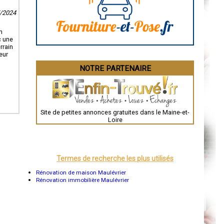
Angoulême
La Rochelle
7/2024
Bourges
Brive-la-Gaillarde
Dijon
n
Saint-Brieuc
c une
Guéret
rrain
Périgueux
eur
Besançon
NOTRE PARTENAIRE
Valence
Évreux
Chartres
Brest
Nîmes
Toulouse
Site de petites annonces gratuites dans le Maine-et-
Auch
Loire
Bordeaux
Montpellier
Rennes
Châteauroux
Tours
Termes de recherche les plus utilisés
Grenoble
Dole
Rénovation de maison Maulévrier
Mont-de-Marsan
Rénovation immobilière Maulévrier
Blois
Saint-Étienne
Le Puy-en-Velay
Nantes
Orléans
Cahors