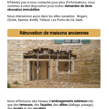
N'hésitez pas à nous contacter pour plus d'informations, nous
sommes à votre disposition pour toutes
demandes de devis
rénovation immobilière
.
Nous intervenons aussi dans les villes suivantes :
Angers
,
Cholet
,
Saumur
,
Avrillé
,
Trélazé
,
Les Ponts-de-Cé
,
Saint-
Barthélemy-d'Anjou
,
Doué-la-Fontaine
,
Longué-Jumelles
,
Chemillé
Rénovation de maisons anciennes
Nous effectuons des travaux d'
aménagements extérieurs
tels
que des
terrasses
, des
façades
, des
allées
(dallage, pavage),
des
murets
et des
escaliers
.