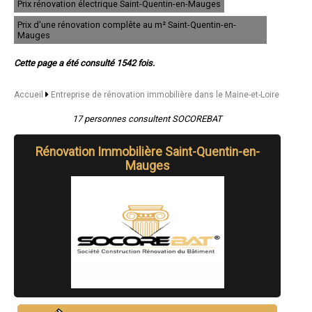
Prix rénovation électrique Saint-Quentin-en-Mauges
- Entreprise de rénovation immobilière à Sainte-Gemmes-sur-Loire
- Entreprise de rénovation immobilière à Écouflant
Prix d'une rénovation complête au m² Saint-Quentin-en-
- Entreprise de rénovation immobilière à La Séguinière
Mauges
- Entreprise de rénovation immobilière à Le Lion-d'Angers
- Entreprise de rénovation immobilière à Baugé
Cette page a été consulté 1542 fois.
- Entreprise de rénovation immobilière à Brain-sur-l'Authion
- Entreprise de rénovation immobilière à Durtal
Accueil
Entreprise de rénovation immobilière dans le Maine-et-Loire
- Entreprise de rénovation immobilière à Saint-Georges-sur-Loire
- Entreprise de rénovation immobilière à Pouancé
17 personnes consultent SOCOREBAT
- Entreprise de rénovation immobilière à Jallais
- Entreprise de rénovation immobilière à Saint-Pierre-Montlimart
- Entreprise de rénovation immobilière à Seiches-sur-le-Loir
Rénovation Immobilière Saint-Quentin-en-
- Entreprise de rénovation immobilière à La Tessoualle
Mauges
- Entreprise de rénovation immobilière à Maulévrier
- Entreprise de rénovation immobilière à Châteauneuf-sur-Sarthe
- Entreprise de rénovation immobilière à Corné
- Entreprise de rénovation immobilière à Allonnes
- Entreprise de rénovation immobilière à Candé
- Entreprise de rénovation immobilière à Trémentines
- Entreprise de rénovation immobilière à Le Louroux-Béconnais
- Entreprise de rénovation immobilière à Saint-Germain-sur-Moine
- Entreprise de rénovation immobilière à Villevêque
- Entreprise de rénovation immobilière à Montjean-sur-Loire
- Entreprise de rénovation immobilière à Saint-Florent-le-Vieil
- Entreprise de rénovation immobilière à Saint-André-de-la-Marche