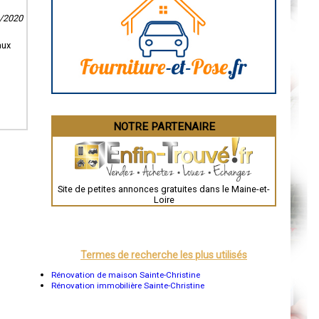
Caen
9/2020
Aurillac
Angoulême
La Rochelle
aux
Bourges
Brive-la-Gaillarde
Dijon
Saint-Brieuc
Guéret
Périgueux
Besançon
NOTRE PARTENAIRE
Valence
Évreux
Chartres
Brest
Nîmes
Toulouse
Site de petites annonces gratuites dans le Maine-et-
Auch
Loire
Bordeaux
Montpellier
Rennes
Châteauroux
Tours
Termes de recherche les plus utilisés
Grenoble
Dole
Rénovation de maison Sainte-Christine
Mont-de-Marsan
Rénovation immobilière Sainte-Christine
Blois
Saint-Étienne
Le Puy-en-Velay