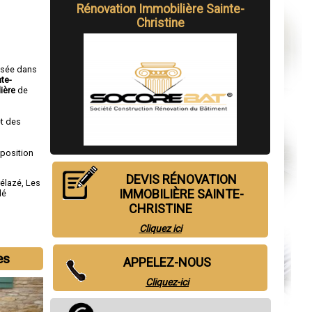
Rénovation Immobilière Sainte-
Christine
isée dans
nte-
ière
de
t des
sposition
DEVIS RÉNOVATION
rélazé
,
Les
IMMOBILIÈRE SAINTE-
lé
CHRISTINE
Cliquez ici
es
APPELEZ-NOUS
Cliquez-ici