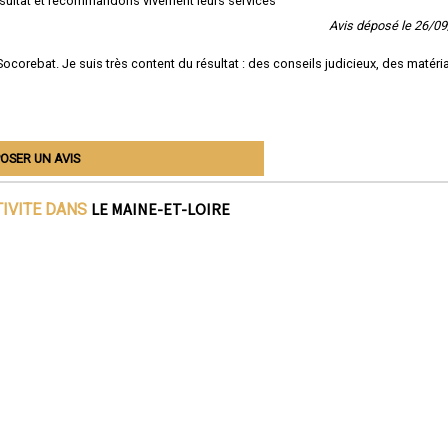
résultat et recommandons vivement leurs services
Avis déposé le 26/0
Socorebat. Je suis très content du résultat : des conseils judicieux, des matéri
OSER UN AVIS
LE MAINE-ET-LOIRE
TIVITE DANS