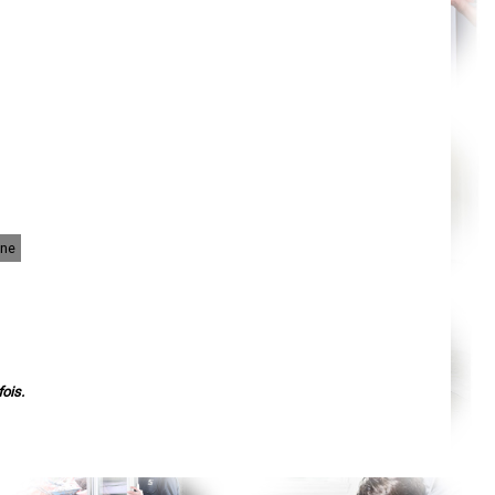
Nantes
Orléans
Cahors
Agen
Mende
Angers
Cherbourg-Octeville
Reims
Saint-Dizier
Laval
Nancy
Verdun
Lorient
Metz
Nevers
ine
Lille
Beauvais
Alençon
Calais
Clermont-Ferrand
Pau
Tarbes
Perpignan
Strasbourg
ois.
Mulhouse
Lyon
Vesoul
Chalon-sur-Saône
Le Mans
Chambéry