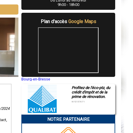
Du Lundi au vendredi
9h00 - 18h00
Plan d'accès
Google Maps
Bourg-en-Bresse
Saint-Quentin
Profitez de l'éco-ptz, du
Montluçon
crédit d'impôt et de la
Manosque
prime de rénovation.
Gap
Nice
N°E157671
Annonay
3/2024
Charleville-Mézières
Pamiers
NOTRE PARTENAIRE
Troyes
tact,
Narbonne
Rodez
Marseille