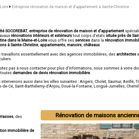
-Loire
Entreprise rénovation de maison et d'appartement à Sainte-Christine
été SOCOREBAT
,
entreprise de rénovation de maison et d'appartement
spécial
travaux
rénovations intérieurs et extérieurs
tout corps d'etats
située près de Sai
tine dans le Maine-et-Loire
vous offre ses
services
dans la
rénovation immobil
ons à Sainte-Christine
,
appartements
,
manoirs
,
châteaux
.
 travaillons essentiellement avec des agences immobilières, des
architectes
e
culiers.
sitez pas à nous contacter pour plus d'informations, nous sommes à votre di
 toutes
demandes de devis rénovation immobilière
.
intervenons aussi dans les villes suivantes :
Angers
,
Cholet
,
Saumur
,
Avrillé
,
T
s-de-Cé
,
Saint-Barthélemy-d'Anjou
,
Doué-la-Fontaine
,
Longué-Jumelles
,
Chemil
Rénovation de maisons ancienn
errasses
, des
tion immobilière de