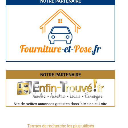
NOTRE PARTENAIRE
- Entreprise de traitement de remontées capillaires à Bécon-les-
Granits
- Entreprise de traitement de remontées capillaires à Gesté
- Entreprise de traitement de remontées capillaires à Soucelles
- Entreprise de traitement de remontées capillaires à Saint-Léger-
sous-Cholet
- Entreprise de traitement de remontées capillaires à Andard
- Entreprise de traitement de remontées capillaires à Juigné-sur-Loire
- Entreprise de traitement de remontées capillaires à Pellouailles-les-
Vignes
- Entreprise de traitement de remontées capillaires à Saint-Lambert-
la-Potherie
- Entreprise de traitement de remontées capillaires à Saint-Mathurin-
sur-Loire
- Entreprise de traitement de remontées capillaires à Villedieu-la-
Blouère
- Entreprise de traitement de remontées capillaires à Liré
NOTRE PARTENAIRE
- Entreprise de traitement de remontées capillaires à Champtoceaux
- Entreprise de traitement de remontées capillaires à Vivy
- Entreprise de traitement de remontées capillaires à La Possonnière
- Entreprise de traitement de remontées capillaires à Le Plessis-
Grammoire
- Entreprise de traitement de remontées capillaires à Rosiers-sur-
Site de petites annonces gratuites dans le Maine-et-Loire
Loire
- Entreprise de traitement de remontées capillaires à Rochefort-sur-
Loire
- Entreprise de traitement de remontées capillaires à Valanjou
- Entreprise de traitement de remontées capillaires à Saint-Laurent-
Termes de recherche les plus utilisés
des-Autels