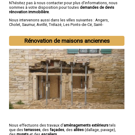
N'hésitez pas à nous contacter pour plus d'informations, nous
sommes à votre disposition pour toutes
demandes de devis
rénovation immobilière
.
Nous intervenons aussi dans les villes suivantes :
Angers
,
Cholet
,
Saumur
,
Avrillé
,
Trélazé
,
Les Ponts-de-Cé
,
Saint-
Barthélemy-d'Anjou
,
Doué-la-Fontaine
,
Longué-Jumelles
,
Chemillé
Rénovation de maisons anciennes
Nous effectuons des travaux d'
aménagements extérieurs
tels
que des
terrasses
, des
façades
, des
allées
(dallage, pavage),
des
murets
et des
escaliers
.