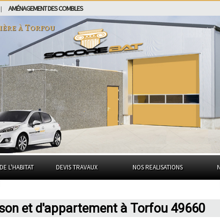
AMÉNAGEMENT DES COMBLES
|
ière à
Torfou
DE L'HABITAT
DEVIS TRAVAUX
NOS REALISATIONS
ison et d'appartement à Torfou 49660