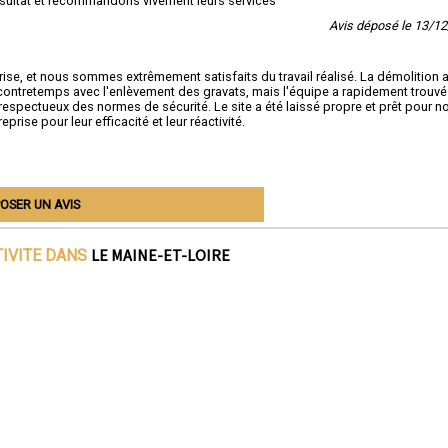
résultat et recommandons vivement leurs services
Avis déposé le 13/1
ise, et nous sommes extrêmement satisfaits du travail réalisé. La démolition a
contretemps avec l'enlèvement des gravats, mais l'équipe a rapidement trouvé
 respectueux des normes de sécurité. Le site a été laissé propre et prêt pour n
se pour leur efficacité et leur réactivité.
OSER UN AVIS
LE MAINE-ET-LOIRE
TIVITE DANS