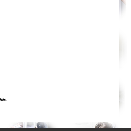
Agen
Mende
Angers
Cherbourg-Octeville
Reims
Saint-Dizier
Laval
Nancy
Verdun
Lorient
Metz
Nevers
Lille
Beauvais
Alençon
Calais
Clermont-Ferrand
Pau
Tarbes
Perpignan
Strasbourg
Mulhouse
Lyon
ois.
Vesoul
Chalon-sur-Saône
Le Mans
Chambéry
Annecy
Paris
Le Havre