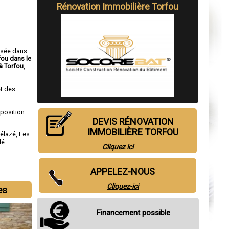
Rénovation Immobilière Torfou
isée dans
fou dans le
à Torfou
,
t des
sposition
DEVIS RÉNOVATION
IMMOBILIÈRE TORFOU
rélazé
,
Les
lé
Cliquez ici
APPELEZ-NOUS
Cliquez-ici
es
Financement possible