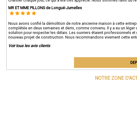
chantier chaque jour, ce qui a été très apprécié. Nous sommes ravis du 
MR ET MME PILLONS de Longué-Jumelles
Nous avons confié la démolition de notre ancienne maison à cette entrepr
complétée en deux semaines et demi, comme convenu. Il y a eu un léger 
solution pour respecter les délais. Les ouvriers étaient professionnels et
nouveau projet de construction. Nous recommandons vivement cette entrepri
Voir tous les avis clients
DEP
NOTRE ZONE D'AC