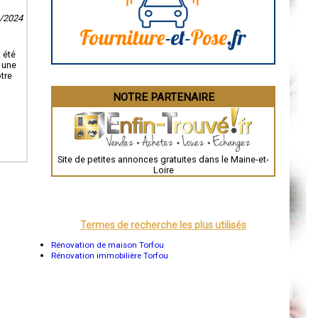
Angoulême
La Rochelle
2/2024
Bourges
Brive-la-Gaillarde
Dijon
 été
Saint-Brieuc
 une
Guéret
otre
Périgueux
Besançon
NOTRE PARTENAIRE
Valence
Évreux
Chartres
Brest
Nîmes
Toulouse
Site de petites annonces gratuites dans le Maine-et-
Auch
Loire
Bordeaux
Montpellier
Rennes
Châteauroux
Tours
Termes de recherche les plus utilisés
Grenoble
Dole
Rénovation de maison Torfou
Mont-de-Marsan
Rénovation immobilière Torfou
Blois
Saint-Étienne
Le Puy-en-Velay
Nantes
Orléans
Cahors