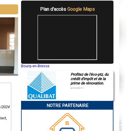
Plan d'accès
Google Maps
Bourg-en-Bresse
Saint-Quentin
Profitez de l'éco-ptz, du
Montluçon
crédit d'impôt et de la
Manosque
prime de rénovation.
Gap
Nice
N°E157671
Annonay
Charleville-Mézières
Pamiers
NOTRE PARTENAIRE
Troyes
3/2024
Narbonne
Rodez
tact,
Marseille
Caen
Aurillac