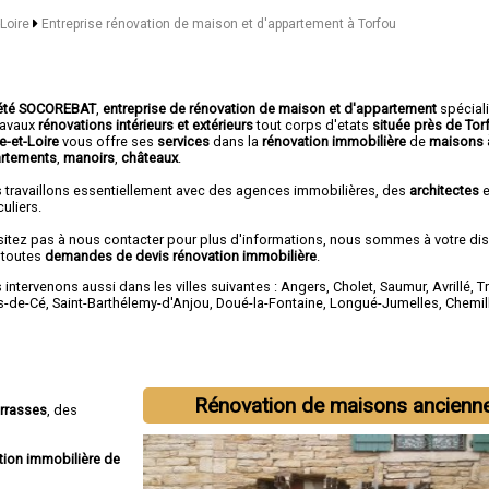
-Loire
Entreprise rénovation de maison et d'appartement à Torfou
été SOCOREBAT
,
entreprise de rénovation de maison et d'appartement
spécial
travaux
rénovations intérieurs et extérieurs
tout corps d'etats
située près de Tor
e-et-Loire
vous offre ses
services
dans la
rénovation immobilière
de
maisons 
rtements
,
manoirs
,
châteaux
.
 travaillons essentiellement avec des agences immobilières, des
architectes
e
culiers.
sitez pas à nous contacter pour plus d'informations, nous sommes à votre di
 toutes
demandes de devis rénovation immobilière
.
intervenons aussi dans les villes suivantes :
Angers
,
Cholet
,
Saumur
,
Avrillé
,
T
s-de-Cé
,
Saint-Barthélemy-d'Anjou
,
Doué-la-Fontaine
,
Longué-Jumelles
,
Chemil
Rénovation de maisons ancienn
errasses
, des
tion immobilière de