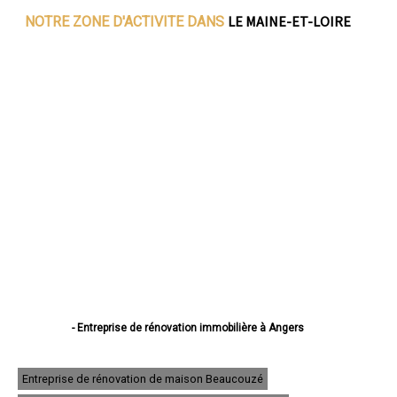
LE MAINE-ET-LOIRE
NOTRE ZONE D'ACTIVITE DANS
- Entreprise de rénovation immobilière à Angers
- Entreprise de rénovation immobilière à Cholet
- Entreprise de rénovation immobilière à Saumur
- Entreprise de rénovation immobilière à Avrillé
Entreprise de rénovation de maison Beaucouzé
- Entreprise de rénovation immobilière à Trélazé