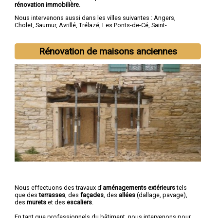
rénovation immobilière
.
Nous intervenons aussi dans les villes suivantes :
Angers
,
Cholet
,
Saumur
,
Avrillé
,
Trélazé
,
Les Ponts-de-Cé
,
Saint-
Barthélemy-d'Anjou
,
Doué-la-Fontaine
,
Longué-Jumelles
,
Chemillé
Rénovation de maisons anciennes
Nous effectuons des travaux d'
aménagements extérieurs
tels
que des
terrasses
, des
façades
, des
allées
(dallage, pavage),
des
murets
et des
escaliers
.
En tant que professionnels du bâtiment, nous intervenons pour