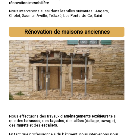
rénovation immobilière
.
Nous intervenons aussi dans les villes suivantes :
Angers
,
Cholet
,
Saumur
,
Avrillé
,
Trélazé
,
Les Ponts-de-Cé
,
Saint-
Barthélemy-d'Anjou
,
Doué-la-Fontaine
,
Longué-Jumelles
,
Chemillé
Rénovation de maisons anciennes
Nous effectuons des travaux d'
aménagements extérieurs
tels
que des
terrasses
, des
façades
, des
allées
(dallage, pavage),
des
murets
et des
escaliers
.
En tant que professionnels du bâtiment, nous intervenons pour