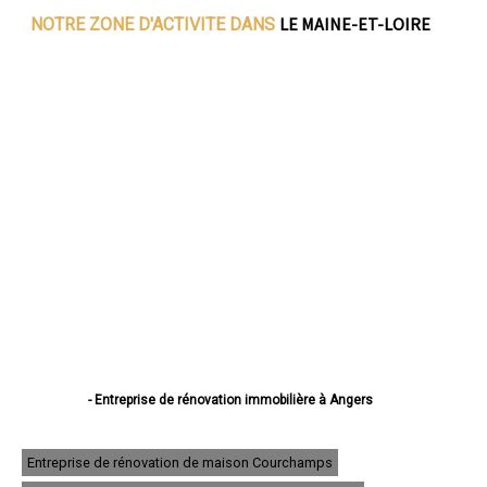
LE MAINE-ET-LOIRE
NOTRE ZONE D'ACTIVITE DANS
- Entreprise de rénovation immobilière à Angers
- Entreprise de rénovation immobilière à Cholet
- Entreprise de rénovation immobilière à Saumur
- Entreprise de rénovation immobilière à Avrillé
Entreprise de rénovation de maison Courchamps
- Entreprise de rénovation immobilière à Trélazé