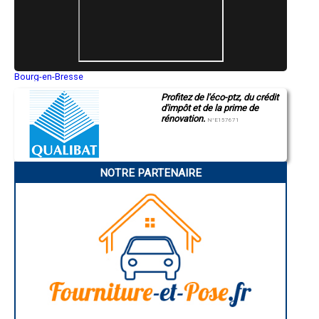
- Surélévation de maison à Vivy
- Surélévation de maison à La Possonnière
- Surélévation de maison à Le Plessis-Grammoire
- Surélévation de maison à Rosiers-sur-Loire
- Surélévation de maison à Rochefort-sur-Loire
- Surélévation de maison à Valanjou
Bourg-en-Bresse
- Surélévation de maison à Saint-Laurent-des-Autels
Saint-Quentin
- Surélévation de maison à La Meignanne
Profitez de l'éco-ptz, du crédit
Montluçon
- Surélévation de maison à Champigné
d'impôt et de la prime de
Manosque
rénovation.
Gap
- Surélévation de maison à La Ménitré
N°E157671
Nice
- Surélévation de maison à Le Longeron
Annonay
- Surélévation de maison à Torfou
Charleville-Mézières
- Surélévation de maison à Saint-Melaine-sur-Aubance
Pamiers
- Surélévation de maison à Feneu
NOTRE PARTENAIRE
Troyes
Narbonne
- Surélévation de maison à Cantenay-Épinard
Rodez
- Surélévation de maison à Mozé-sur-Louet
Marseille
- Surélévation de maison à Gennes
Caen
- Surélévation de maison à Brain-sur-Allonnes
Aurillac
- Surélévation de maison à Vernantes
Angoulême
La Rochelle
- Surélévation de maison à Noyant
Bourges
- Surélévation de maison à Vern-d'Anjou
Brive-la-Gaillarde
- Surélévation de maison à Montfaucon-Montigné
Dijon
- Surélévation de maison à Varennes-sur-Loire
Saint-Brieuc
- Surélévation de maison à Martigné-Briand
Guéret
Périgueux
- Surélévation de maison à Le Fuilet