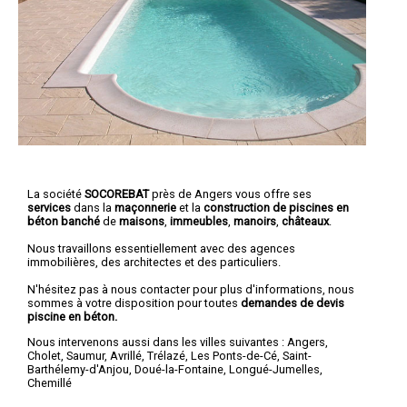
La société
SOCOREBAT
près de Angers vous offre ses
services
dans la
maçonnerie
et la
construction de piscines en
béton banché
de
maisons
,
immeubles
,
manoirs
,
châteaux
.
Nous travaillons essentiellement avec des agences
immobilières, des architectes et des particuliers.
N'hésitez pas à nous contacter pour plus d'informations, nous
sommes à votre disposition pour toutes
demandes de devis
piscine en béton.
Nous intervenons aussi dans les villes suivantes :
Angers
,
Cholet
,
Saumur
,
Avrillé
,
Trélazé
,
Les Ponts-de-Cé
,
Saint-
Barthélemy-d'Anjou
,
Doué-la-Fontaine
,
Longué-Jumelles
,
Chemillé