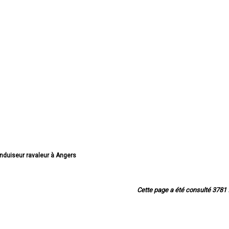
enduiseur ravaleur à Angers
enduiseur ravaleur à Cholet
enduiseur ravaleur à Saumur
enduiseur ravaleur à Avrillé
Cette page a été consulté 3781 f
enduiseur ravaleur à Trélazé
duiseur ravaleur à Ponts-de-Cé
 ravaleur à Saint-Barthélemy-d'Anjou
seur ravaleur à Doué-la-Fontaine