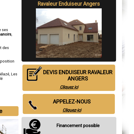
Ravaleur Enduiseur Angers
e ses
anoirs
,
et des
sposition
DEVIS ENDUISEUR RAVALEUR
rélazé
,
Les
ANGERS
lé
Cliquez ici
APPELEZ-NOUS
e
Cliquez-ici
Financement possible