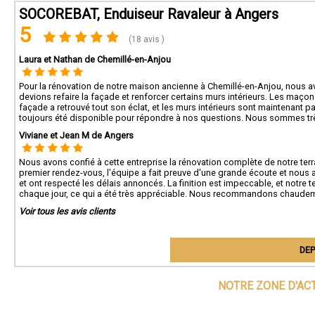
SOCOREBAT, Enduiseur Ravaleur à Angers
5
(18 avis )
Laura et Nathan de Chemillé-en-Anjou
Pour la rénovation de notre maison ancienne à Chemillé-en-Anjou, nous a
devions refaire la façade et renforcer certains murs intérieurs. Les maçons
façade a retrouvé tout son éclat, et les murs intérieurs sont maintenant p
toujours été disponible pour répondre à nos questions. Nous sommes trè
Viviane et Jean M de Angers
Nous avons confié à cette entreprise la rénovation complète de notre terra
premier rendez-vous, l'équipe a fait preuve d'une grande écoute et nous a 
et ont respecté les délais annoncés. La finition est impeccable, et notre t
chaque jour, ce qui a été très appréciable. Nous recommandons chaudeme
Voir tous les avis clients
DEP
NOTRE ZONE D'AC