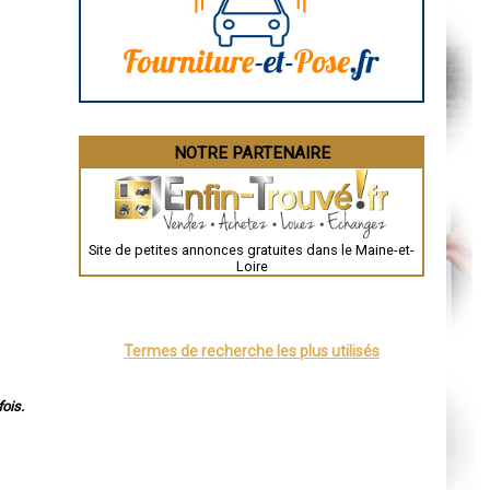
Angoulême
La Rochelle
Bourges
Brive-la-Gaillarde
Dijon
Saint-Brieuc
Guéret
Périgueux
Besançon
NOTRE PARTENAIRE
Valence
Évreux
Chartres
Brest
Nîmes
Toulouse
Site de petites annonces gratuites dans le Maine-et-
Auch
Loire
Bordeaux
Montpellier
Rennes
Châteauroux
Tours
Termes de recherche les plus utilisés
Grenoble
Dole
Mont-de-Marsan
Blois
ois.
Saint-Étienne
Le Puy-en-Velay
Nantes
Orléans
Cahors