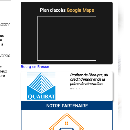
Plan d'accès
Google Maps
8/2024
ous
La
 a
6/2024
Bourg-en-Bresse
le
Saint-Quentin
uleux
Profitez de l'éco-ptz, du
Montluçon
opre
crédit d'impôt et de la
Manosque
prime de rénovation.
Gap
Nice
N°E157671
Annonay
Charleville-Mézières
Pamiers
NOTRE PARTENAIRE
Troyes
Narbonne
Rodez
Marseille
Caen
Aurillac