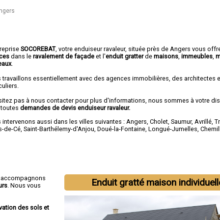
ngers
treprise
SOCOREBAT
, votre enduiseur ravaleur, située près de Angers vous offr
ices
dans le
ravalement de façade
et l'
enduit gratter
de
maisons
,
immeubles
,
m
eaux
.
 travaillons essentiellement avec des agences immobilières, des architectes 
culiers.
sitez pas à nous contacter pour plus d'informations, nous sommes à votre di
 toutes
demandes de devis enduiseur ravaleur.
intervenons aussi dans les villes suivantes :
Angers
,
Cholet
,
Saumur
,
Avrillé
,
T
s-de-Cé
,
Saint-Barthélemy-d'Anjou
,
Doué-la-Fontaine
,
Longué-Jumelles
,
Chemil
s accompagnons
Enduit gratté maison individuell
urs
. Nous vous
vation des sols et