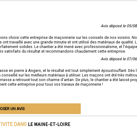
Avis déposé le 05/0
vons choisi cette entreprise de maçonnerie sur les conseils de nos voisins. N
 ont travaillé avec une grande minutie et ont utilisé des matériaux de qualité. 
arfaitement solides. Le chantier a été mené avec professionnalisme, et l’équipe
s satisfaits du résultat et recommandons chaudement cette entreprise.
Avis déposé le 07/0
sse en pierre à Angers, et le résultat est tout simplement époustouflant. Dès 
conseillé sur les meilleurs matériaux à utiliser. Les maçons ont été très métic
errasse a retrouvé tout son charme d'antan. De plus, le chantier a été laissé pr
nt cette entreprise pour tous vos travaux de maçonnerie !
OSER UN AVIS
LE MAINE-ET-LOIRE
TIVITE DANS