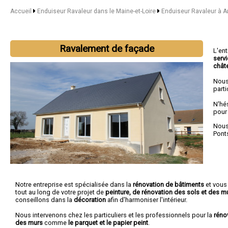
Accueil
Enduiseur Ravaleur dans le Maine-et-Loire
Enduiseur Ravaleur à A
Ravalement de façade
L'en
serv
chât
Nous
parti
N'hé
pour
Nous 
Pont
Notre entreprise est spécialisée dans la
rénovation de bâtiments
et vou
tout au long de votre projet de
peinture, de rénovation des sols et des m
conseillons dans la
décoration
afin d'harmoniser l'intérieur.
Nous intervenons chez les particuliers et les professionnels pour la
réno
des murs
comme
le parquet et le papier peint
.