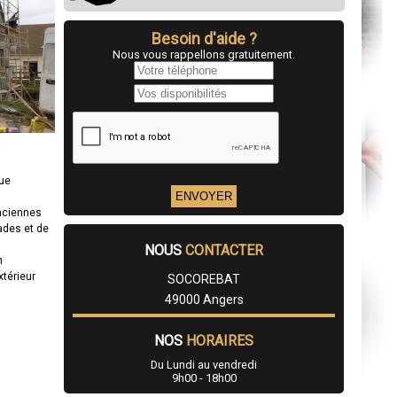
Besoin d'aide ?
Nous vous rappellons gratuitement.
que
anciennes
ades et de
NOUS
CONTACTER
n
xtérieur
SOCOREBAT
49000 Angers
NOS
HORAIRES
Du Lundi au vendredi
9h00 - 18h00