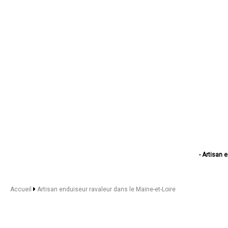
- Artisan 
- Artisan 
- Artisan 
- Artisan 
Accueil
Artisan enduiseur ravaleur dans le Maine-et-Loire
- Artisan 
- Artisan en
- Artisan enduiseur
- Artisan endui