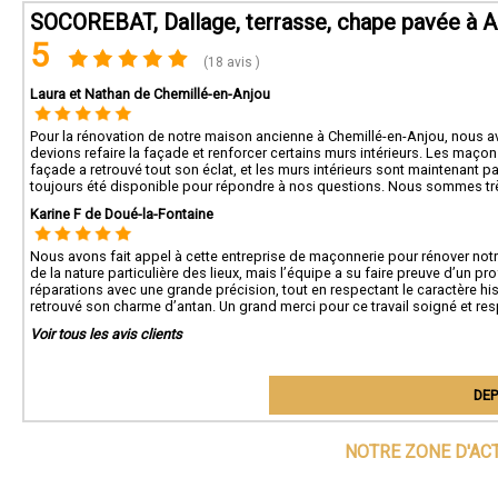
SOCOREBAT, Dallage, terrasse, chape pavée à 
5
(18 avis )
Laura et Nathan de Chemillé-en-Anjou
Pour la rénovation de notre maison ancienne à Chemillé-en-Anjou, nous a
devions refaire la façade et renforcer certains murs intérieurs. Les maçons
façade a retrouvé tout son éclat, et les murs intérieurs sont maintenant p
toujours été disponible pour répondre à nos questions. Nous sommes trè
Karine F de Doué-la-Fontaine
Nous avons fait appel à cette entreprise de maçonnerie pour rénover notre
de la nature particulière des lieux, mais l’équipe a su faire preuve d’un
réparations avec une grande précision, tout en respectant le caractère hist
retrouvé son charme d’antan. Un grand merci pour ce travail soigné et res
Voir tous les avis clients
DEP
NOTRE ZONE D'AC