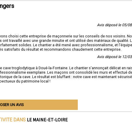
Angers
Avis déposé le 05/0
vons choisi cette entreprise de maçonnerie sur les conseils de nos voisins. N
 ont travaillé avec une grande minutie et ont utilisé des matériaux de qualité. 
arfaitement solides. Le chantier a été mené avec professionnalisme, et l’équipe
s satisfaits du résultat et recommandons chaudement cette entreprise.
Avis déposé le 12/0
 cave troglodytique à Doué-la-Fontaine. Le chantier s’annonçait délicat en ra
 professionnalisme exemplaire. Les maçons ont consolidé les murs et effectué d
orique de la cave. Le résultat est bluffant : notre cave est maintenant sécurisé
pectueux du patrimoine local !
OSER UN AVIS
LE MAINE-ET-LOIRE
TIVITE DANS