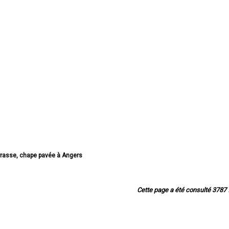
errasse, chape pavée à Angers
errasse, chape pavée à Cholet
errasse, chape pavée à Saumur
errasse, chape pavée à Avrillé
Cette page a été consulté 3787 f
errasse, chape pavée à Trélazé
rasse, chape pavée à Ponts-de-Cé
chape pavée à Saint-Barthélemy-d'Anjou
se, chape pavée à Doué-la-Fontaine