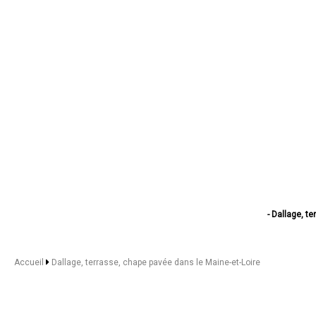
- Dallage, t
- Dallage, t
- Dallage, t
- Dallage, t
Accueil
Dallage, terrasse, chape pavée dans le Maine-et-Loire
- Dallage, t
- Dallage, ter
- Dallage, terrasse, 
- Dallage, terras