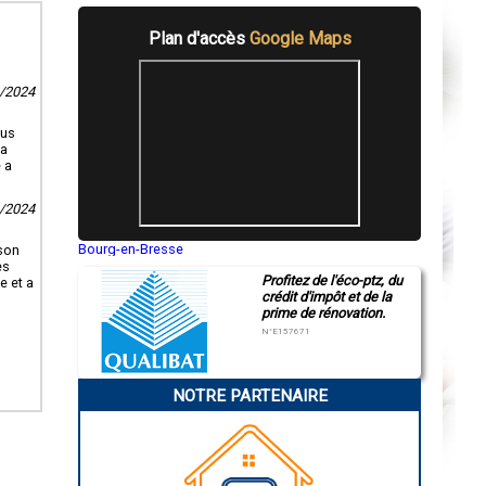
Plan d'accès
Google Maps
8/2024
ous
La
 a
3/2024
Bourg-en-Bresse
ison
Saint-Quentin
es
Profitez de l'éco-ptz, du
Montluçon
e et a
crédit d'impôt et de la
Manosque
prime de rénovation.
Gap
Nice
N°E157671
Annonay
Charleville-Mézières
Pamiers
NOTRE PARTENAIRE
Troyes
Narbonne
Rodez
Marseille
Caen
Aurillac