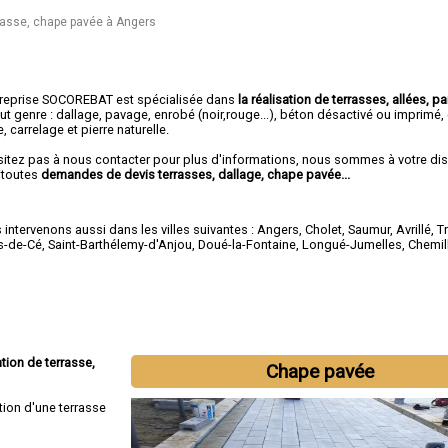
rrasse, chape pavée à Angers
treprise SOCOREBAT est spécialisée dans
la réalisation de terrasses, allées, pa
ut genre : dallage, pavage, enrobé (noir,rouge...), béton désactivé ou imprimé
e, carrelage et pierre naturelle.
sitez pas à nous contacter pour plus d'informations, nous sommes à votre di
 toutes
demandes de devis terrasses, dallage, chape pavée...
intervenons aussi dans les villes suivantes :
Angers
,
Cholet
,
Saumur
,
Avrillé
,
T
s-de-Cé
,
Saint-Barthélemy-d'Anjou
,
Doué-la-Fontaine
,
Longué-Jumelles
,
Chemil
tion de terrasse,
Chape pavée
tion d'une terrasse