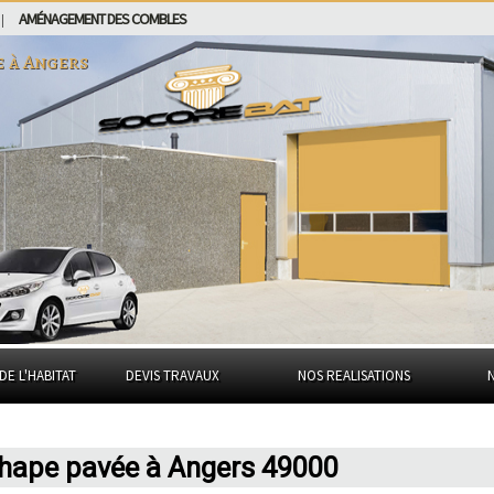
AMÉNAGEMENT DES COMBLES
|
e à
Angers
DE L'HABITAT
DEVIS TRAVAUX
NOS REALISATIONS
 chape pavée à Angers 49000