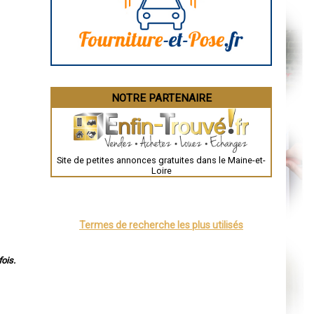
Angoulême
La Rochelle
Bourges
Brive-la-Gaillarde
Dijon
Saint-Brieuc
Guéret
Périgueux
Besançon
NOTRE PARTENAIRE
Valence
Évreux
Chartres
Brest
Nîmes
Toulouse
Site de petites annonces gratuites dans le Maine-et-
Auch
Loire
Bordeaux
Montpellier
Rennes
Châteauroux
Tours
Termes de recherche les plus utilisés
Grenoble
Dole
Mont-de-Marsan
Blois
ois.
Saint-Étienne
Le Puy-en-Velay
Nantes
Orléans
Cahors