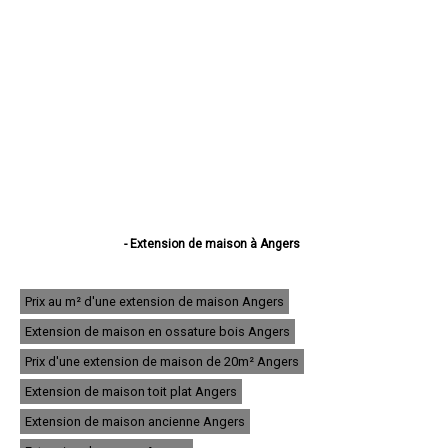
- Extension de maison à Angers
- Extension de maison à Cholet
- Extension de maison à Saumur
- Extension de maison à Avrillé
Prix au m² d'une extension de maison Angers
- Extension de maison à Trélazé
Extension de maison en ossature bois Angers
- Extension de maison à Ponts-de-Cé
- Extension de maison à Saint-Barthélemy-d'Anjou
Prix d'une extension de maison de 20m² Angers
- Extension de maison à Doué-la-Fontaine
- Extension de maison à Chemillé
Extension de maison toit plat Angers
- Extension de maison à Montreuil-Juigné
Extension de maison ancienne Angers
- Extension de maison à Longué-Jumelles
- Extension de maison à Beaupréau