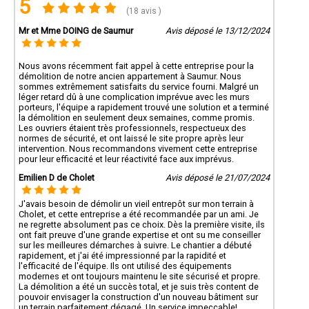
5
(18 avis )
Mr et Mme DOING de Saumur
Avis déposé le 13/12/2024
Nous avons récemment fait appel à cette entreprise pour la
démolition de notre ancien appartement à Saumur. Nous
sommes extrêmement satisfaits du service fourni. Malgré un
léger retard dû à une complication imprévue avec les murs
porteurs, l'équipe a rapidement trouvé une solution et a terminé
la démolition en seulement deux semaines, comme promis.
Les ouvriers étaient très professionnels, respectueux des
normes de sécurité, et ont laissé le site propre après leur
intervention. Nous recommandons vivement cette entreprise
pour leur efficacité et leur réactivité face aux imprévus.
Emilien D de Cholet
Avis déposé le 21/07/2024
J'avais besoin de démolir un vieil entrepôt sur mon terrain à
Cholet, et cette entreprise a été recommandée par un ami. Je
ne regrette absolument pas ce choix. Dès la première visite, ils
ont fait preuve d'une grande expertise et ont su me conseiller
sur les meilleures démarches à suivre. Le chantier a débuté
rapidement, et j'ai été impressionné par la rapidité et
l'efficacité de l'équipe. Ils ont utilisé des équipements
modernes et ont toujours maintenu le site sécurisé et propre.
La démolition a été un succès total, et je suis très content de
pouvoir envisager la construction d'un nouveau bâtiment sur
un terrain parfaitement dégagé. Un service impeccable!