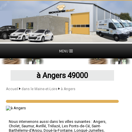
MENU
à Angers 49000
Accueil
dans le Maine-et-Loire
à Angers
Nous intervenons aussi dans les villes suivantes :
Angers
,
Cholet
,
Saumur
,
Avrillé
,
Trélazé
,
Les Ponts-de-Cé
,
Saint-
Barthélemy-d'Anjou
,
Doué-la-Fontaine
,
Longué-Jumelles
,